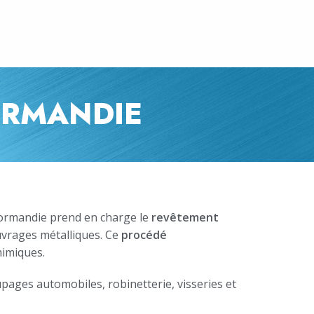
ORMANDIE
 Normandie prend en charge le
revêtement
ouvrages métalliques. Ce
procédé
himiques.
upages
automobiles, robinetterie, visseries et